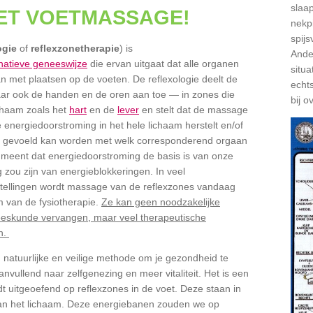
slaap
ET VOETMASSAGE!
nekpi
spijs
ogie
of
reflexzonetherapie
) is
Ander
rnatieve geneeswijze
die ervan uitgaat dat alle organen
situa
n met plaatsen op de voeten. De reflexologie deelt de
echts
ar ook de handen en de oren aan toe — in zones die
bij o
chaam zoals het
hart
en de
lever
en stelt dat de massage
nergiedoorstroming in het hele lichaam herstelt en/of
l gevoeld kan worden met welk corresponderend orgaan
e meent dat energiedoorstroming de basis is van onze
 zou zijn van energieblokkeringen. In veel
tellingen wordt massage van de reflexzones vandaag
 van de fysiotherapie.
Ze kan geen noodzakelijke
eeskunde vervangen, maar veel therapeutische
n.
 natuurlijke en veilige methode om je gezondheid te
nvullend naar zelfgenezing en meer vitaliteit. Het is een
 uitgeoefend op reflexzones in de voet. Deze staan in
an het lichaam. Deze energiebanen zouden we op