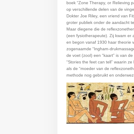
boek “Zone Therapy, or Relieving pai
op verschillende delen van de vinge
Dokter Joe Riley, een vriend van Fit
groter publiek onder de aandacht t
Maar diegene die de reflexzonethe
(een fysiotherapeute). Zij kwam er
en begon vanaf 1930 haar theorie va
zogenaamde “Ingham-drukmassage-m
de voet (zool) een “kaart” is van d
“Stories the feet can tell” waarin
als de “moeder van de reflexzoneth
methode nog gebruikt en onderwezen