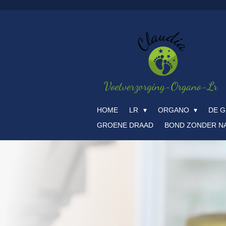
Ga
direct
naar
de
hoofdinhoud
HOME
LR
ORGANO
DE G
GROENE DRAAD
BOND ZONDER N