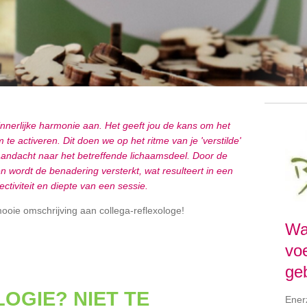
innerlijke harmonie aan. Het geeft jou de kans om het
te activeren. Dit doen we op het ritme van je 'verstilde'
andacht naar het betreffende lichaamsdeel. Door de
ën wordt de benadering versterkt, wat resulteert in een
ctiviteit en diepte van een sessie.
oie omschrijving aan collega-reflexologe!
Wa
voe
ge
OGIE? NIET TE
Enerz