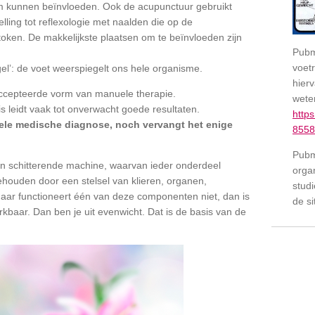
m kunnen beïnvloeden. Ook de acupunctuur gebruikt
lling tot reflexologie met naalden die op de
token. De makkelijkste plaatsen om te beïnvloeden zijn
Pubm
voetr
egel’: de voet weerspiegelt ons hele organisme.
hier
eaccepteerde vorm van manuele therapie.
wete
 leidt vaak tot onverwacht goede resultaten.
http
ele medische diagnose, noch vervangt het enige
8558
Pubm
en schitterende machine, waarvan ieder onderdeel
orga
gehouden door een stelsel van klieren, organen,
studi
aar functioneert één van deze componenten niet, dan is
de s
rkbaar. Dan ben je uit evenwicht. Dat is de basis van de