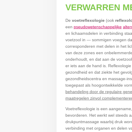
VERWARREN M
De
voetreflexologie
(ook
reflexol
een
pseudowetenschappelijke
alte
en lichaamsdelen in verbinding staa
voetzool in — sommigen voegen da
corresponderen met delen in het li
van deze zones een onbelemmerde e
onderhoudt, en dat aan de voetzoo
er iets aan de hand is. Reflexologi
gezondheid en dat ziekte het gevolg
gezondheidscentra en massage-ins
toegepast als hoogontwikkelde vorm
behandeling door de regulaire gen
maatregelen zinvol complementere
Voetreflexologie is een aangename,
bevorderen. Het werkt wel steeds aa
drukpuntmassage waarbij druk wordt
verbinding met organen en delen v