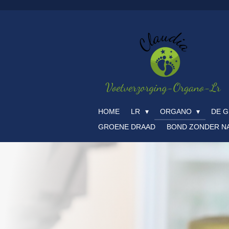
Ga
direct
naar
de
hoofdinhoud
HOME
LR
ORGANO
DE G
GROENE DRAAD
BOND ZONDER N