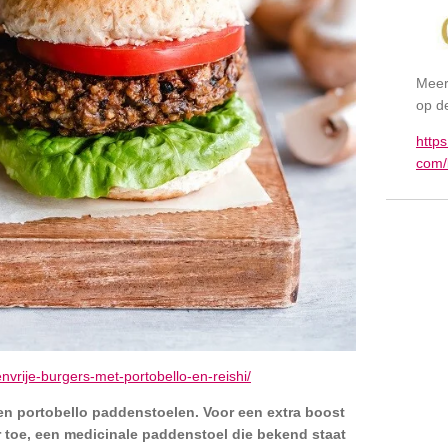
Meer
op d
http
com/
envrije-burgers-met-portobello-en-reishi/
en portobello paddenstoelen. Voor een extra boost
 toe, een medicinale paddenstoel die bekend staat