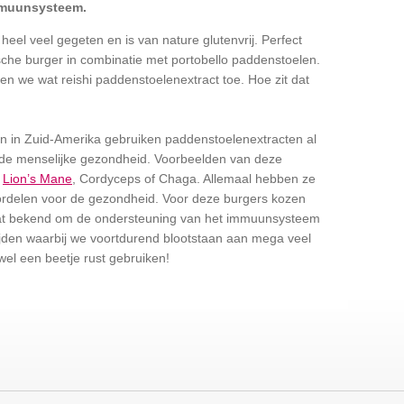
mmuunsysteem.
 heel veel gegeten en is van nature glutenvrij. Perfect
sche burger in combinatie met portobello paddenstoelen.
n we wat reishi paddenstoelenextract toe. Hoe zit dat
zen in Zuid-Amerika gebruiken paddenstoelenextracten al
de menselijke gezondheid. Voorbeelden van deze
,
Lion’s Mane
, Cordyceps of Chaga. Allemaal hebben ze
rdelen voor de gezondheid. Voor deze burgers kozen
staat bekend om de ondersteuning van het immuunsysteem
tijden waarbij we voortdurend blootstaan aan mega veel
el een beetje rust gebruiken!