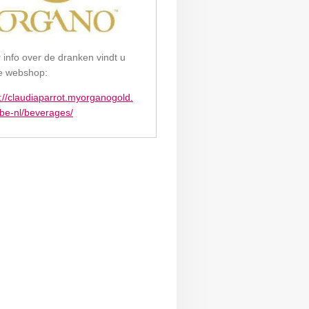
 info over de dranken vindt u
e webshop:
s://claudiaparrot.myorganogold.
be-nl/beverages/