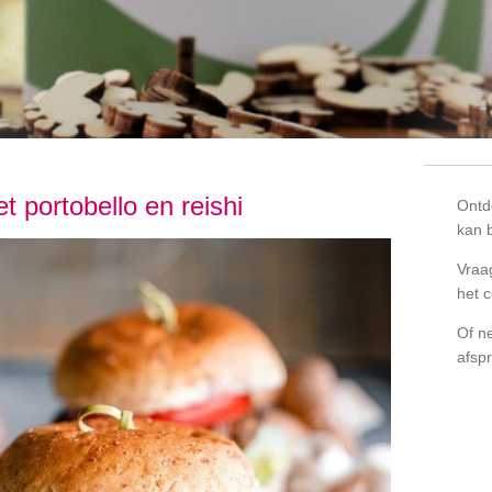
t portobello en reishi
Ontd
kan 
Vraa
het c
Of n
afspr