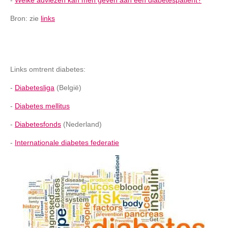
-
Welke adviezen kan men geven aan een diabetespatiënt?
Bron: zie
links
Links omtrent diabetes:
-
Diabetesliga
(België)
-
Diabetes mellitus
-
Diabetesfonds
(Nederland)
-
Internationale diabetes federatie