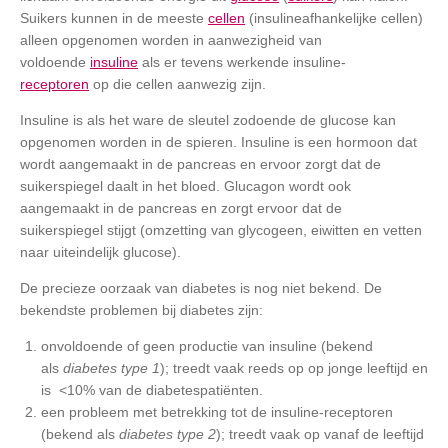
Suikers kunnen in de meeste
cellen
(insulineafhankelijke cellen)
alleen opgenomen worden in aanwezigheid van
voldoende
insuline
als er tevens werkende insuline-
receptoren
op die cellen aanwezig zijn.
Insuline is als het ware de sleutel zodoende de glucose kan
opgenomen worden in de spieren. Insuline is een hormoon dat
wordt aangemaakt in de pancreas en ervoor zorgt dat de
suikerspiegel daalt in het bloed. Glucagon wordt ook
aangemaakt in de pancreas en zorgt ervoor dat de
suikerspiegel stijgt (omzetting van glycogeen, eiwitten en vetten
naar uiteindelijk glucose).
De precieze oorzaak van diabetes is nog niet bekend. De
bekendste problemen bij diabetes zijn:
onvoldoende of geen productie van insuline (bekend
als
diabetes type 1
); treedt vaak reeds op op jonge leeftijd en
is <10% van de diabetespatiënten.
een probleem met betrekking tot de insuline-receptoren
(bekend als
diabetes type 2
); treedt vaak op vanaf de leeftijd