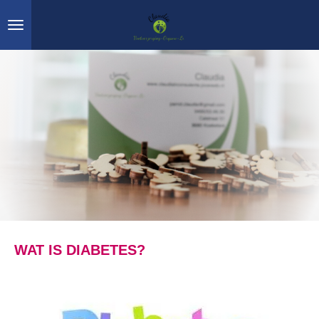
Ga
direct
naar
de
hoofdinhoud
WAT IS DIABETES?