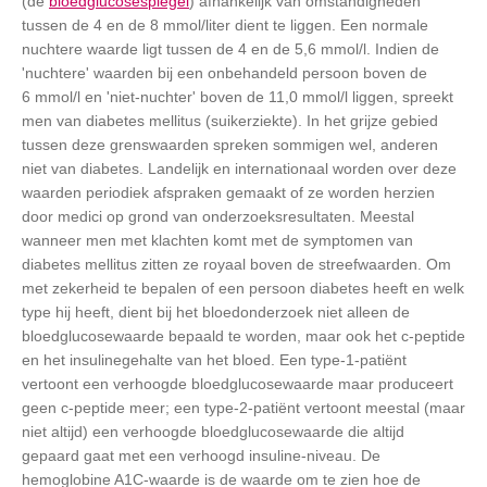
(de
bloedglucosespiegel
) afhankelijk van omstandigheden
tussen de 4 en de 8 mmol/liter dient te liggen. Een normale
nuchtere waarde ligt tussen de 4 en de 5,6 mmol/l. Indien de
'nuchtere' waarden bij een onbehandeld persoon boven de
6 mmol/l en 'niet-nuchter' boven de 11,0 mmol/l liggen, spreekt
men van diabetes mellitus (suikerziekte). In het grijze gebied
tussen deze grenswaarden spreken sommigen wel, anderen
niet van diabetes. Landelijk en internationaal worden over deze
waarden periodiek afspraken gemaakt of ze worden herzien
door medici op grond van onderzoeksresultaten. Meestal
wanneer men met klachten komt met de symptomen van
diabetes mellitus zitten ze royaal boven de streefwaarden. Om
met zekerheid te bepalen of een persoon diabetes heeft en welk
type hij heeft, dient bij het bloedonderzoek niet alleen de
bloedglucosewaarde bepaald te worden, maar ook het c-peptide
en het insulinegehalte van het bloed. Een type-1-patiënt
vertoont een verhoogde bloedglucosewaarde maar produceert
geen c-peptide meer; een type-2-patiënt vertoont meestal (maar
niet altijd) een verhoogde bloedglucosewaarde die altijd
gepaard gaat met een verhoogd insuline-niveau. De
hemoglobine A1C-waarde is de waarde om te zien hoe de