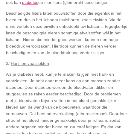
ook kan
diabetes
de nierfilters (glomeruli) beschadigen.
Beschadigde filters laten bouwstoffen door die eigenlijk in het
bloed en dus in het lichaam thuishoren, zoals eiwitten. Via de
urine verlaten deze eiwitten onbedoeld uw lichaam. Tegelijkertijd
laten de beschadigde nieren sommige afvalstoffen wèl in het
lichaam. Nieren die minder goed werken, kunnen een hoge
bloeddruk veroorzaken. Hierdoor kunnen de nieren verder
beschadigen en kan de bloeddruk nog verder stijgen
3/
Hart- en vaatziekten
:
Als je diabetes hebt, kun je te maken krijgen met hart- en
vaatziekten. Je hebt daar meer kans op dan mensen zonder
diabetes. Door diabetes worden de bloedvaten dikker en
stugger, en ze raken eerder beschadigd. Door de problemen
met je bloedvaten blijven vetten in het bloed gemakkelijker
kleven aan de wand van de bloedvaten, waardoor die
vernauwen. Dat heet aderverkalking (atherosclerose). Daardoor
stroomt het bloed minder gemakkelijk door je lichaam, zodat
andere organen minder bloed en zuurstof krijgen. En dat kan
weer leiden tot een hartinfarct of een hersenbloeding.