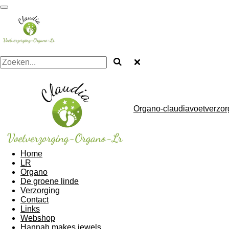
Ga
direct
naar
de
hoofdinhoud
Organo-claudiavoetverzorg
Home
LR
Organo
De groene linde
Verzorging
Contact
Links
Webshop
Hannah makes jewels